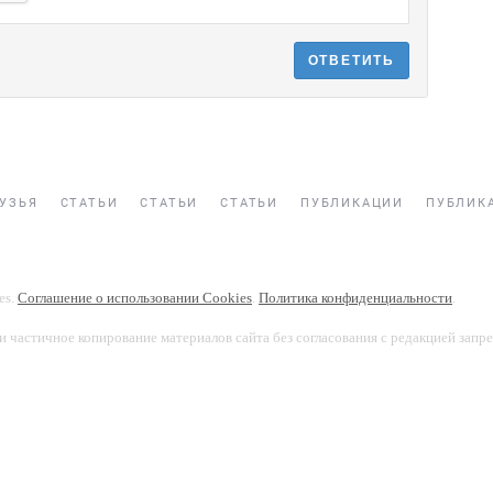
ОТВЕТИТЬ
УЗЬЯ
СТАТЬИ
СТАТЬИ
СТАТЬИ
ПУБЛИКАЦИИ
ПУБЛИК
es.
Соглашение о использовании Cookies
.
Политика конфиденциальности
.
и частичное копирование материалов сайта без согласования с редакцией запр