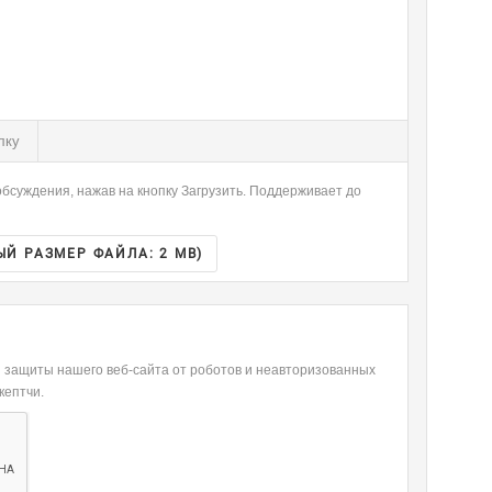
-
-
-
-
-
-
-
-
-
-
-
-
-
-
-
-
лку
-
-
-
-
бсуждения, нажав на кнопку Загрузить. Поддерживает до
-
-
ЫЙ РАЗМЕР ФАЙЛА:
2 MB
)
я защиты нашего веб-сайта от роботов и неавторизованных
кептчи.