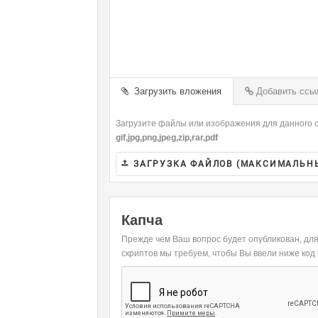
-
-
-
-
-
-
-
-
-
-
-
-
-
-
-
-
Загрузить вложения
Добавить ссы
-
-
-
-
Загрузите файлы или изображения для данного о
-
-
gif,jpg,png,jpeg,zip,rar,pdf
ЗАГРУЗКА ФАЙЛОВ (МАКСИМАЛЬН
Капча
Прежде чем Ваш вопрос будет опубликован, дл
скриптов мы требуем, чтобы Вы ввели ниже код 