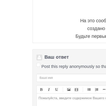
На это соо
создано 
Будьте первым
Ваш ответ
Post this reply anonymously so th
-
-
-
-
-
-
-
-