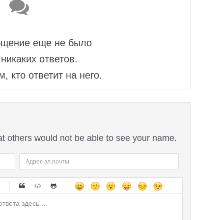
бщение еще не было
никаких ответов.
, кто ответит на него.
at others would not be able to see your name.
-
-
-
-
-
-
-
-