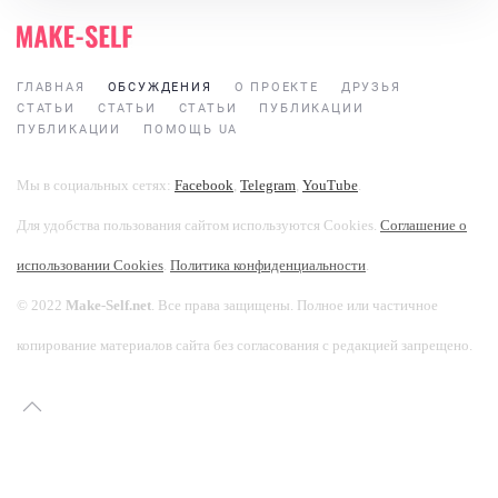
ГЛАВНАЯ
ОБСУЖДЕНИЯ
О ПРОЕКТЕ
ДРУЗЬЯ
СТАТЬИ
СТАТЬИ
СТАТЬИ
ПУБЛИКАЦИИ
ПУБЛИКАЦИИ
ПОМОЩЬ UA
Мы в социальных сетях:
Facebook
,
Telegram
,
YouTube
.
Для удобства пользования сайтом используются Cookies.
Соглашение о
использовании Cookies
.
Политика конфиденциальности
.
© 2022
Make-Self.net
. Все права защищены. Полное или частичное
копирование материалов сайта без согласования с редакцией запрещено.