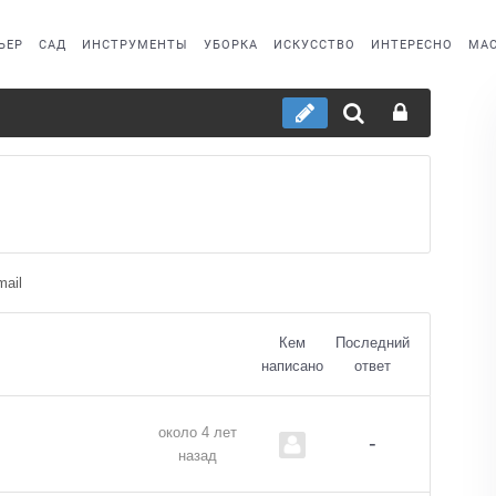
ЬЕР
САД
ИНСТРУМЕНТЫ
УБОРКА
ИСКУССТВО
ИНТЕРЕСНО
МАС
ail
Кем
Последний
написано
ответ
около 4 лет
-
назад