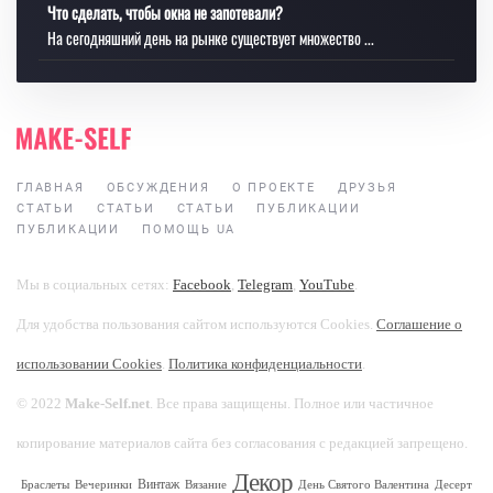
Что сделать, чтобы окна не запотевали?
На сегодняшний день на рынке существует множество ...
ГЛАВНАЯ
ОБСУЖДЕНИЯ
О ПРОЕКТЕ
ДРУЗЬЯ
СТАТЬИ
СТАТЬИ
СТАТЬИ
ПУБЛИКАЦИИ
ПУБЛИКАЦИИ
ПОМОЩЬ UA
Мы в социальных сетях:
Facebook
,
Telegram
,
YouTube
.
Для удобства пользования сайтом используются Cookies.
Соглашение о
использовании Cookies
.
Политика конфиденциальности
.
© 2022
Make-Self.net
. Все права защищены. Полное или частичное
копирование материалов сайта без согласования с редакцией запрещено.
Декор
Винтаж
Браслеты
Вечеринки
Вязание
День Святого Валентина
Десерт