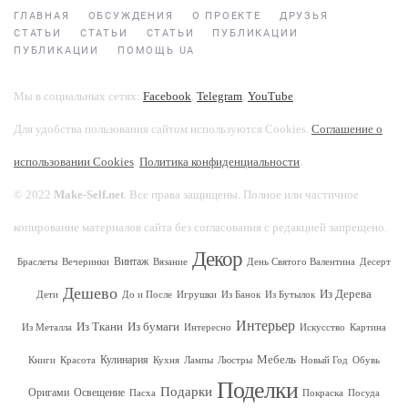
ГЛАВНАЯ
ОБСУЖДЕНИЯ
О ПРОЕКТЕ
ДРУЗЬЯ
СТАТЬИ
СТАТЬИ
СТАТЬИ
ПУБЛИКАЦИИ
ПУБЛИКАЦИИ
ПОМОЩЬ UA
Мы в социальных сетях:
Facebook
,
Telegram
,
YouTube
.
Для удобства пользования сайтом используются Cookies.
Соглашение о
использовании Cookies
.
Политика конфиденциальности
.
© 2022
Make-Self.net
. Все права защищены. Полное или частичное
копирование материалов сайта без согласования с редакцией запрещено.
Декор
Винтаж
Браслеты
Вечеринки
Вязание
День Святого Валентина
Десерт
Дешево
Из Дерева
Дети
До и После
Игрушки
Из Банок
Из Бутылок
Интерьер
Из Ткани
Из бумаги
Из Металла
Интересно
Искусство
Картина
Мебель
Кулинария
Книги
Красота
Кухня
Лампы
Люстры
Новый Год
Обувь
Поделки
Подарки
Оригами
Освещение
Пасха
Покраска
Посуда