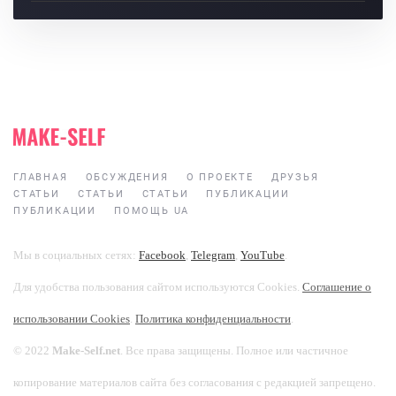
ГЛАВНАЯ
ОБСУЖДЕНИЯ
О ПРОЕКТЕ
ДРУЗЬЯ
СТАТЬИ
СТАТЬИ
СТАТЬИ
ПУБЛИКАЦИИ
ПУБЛИКАЦИИ
ПОМОЩЬ UA
Мы в социальных сетях:
Facebook
,
Telegram
,
YouTube
.
Для удобства пользования сайтом используются Cookies.
Соглашение о
использовании Cookies
.
Политика конфиденциальности
.
© 2022
Make-Self.net
. Все права защищены. Полное или частичное
копирование материалов сайта без согласования с редакцией запрещено.