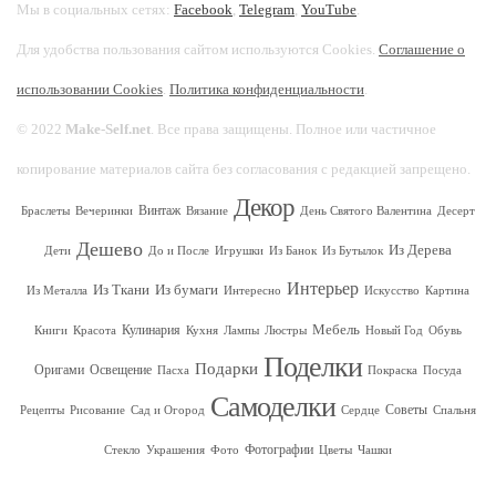
Мы в социальных сетях:
Facebook
,
Telegram
,
YouTube
.
Для удобства пользования сайтом используются Cookies.
Соглашение о
использовании Cookies
.
Политика конфиденциальности
.
© 2022
Make-Self.net
. Все права защищены. Полное или частичное
копирование материалов сайта без согласования с редакцией запрещено.
Декор
Винтаж
Браслеты
Вечеринки
Вязание
День Святого Валентина
Десерт
Дешево
Из Дерева
Дети
До и После
Игрушки
Из Банок
Из Бутылок
Интерьер
Из Ткани
Из бумаги
Из Металла
Интересно
Искусство
Картина
Мебель
Кулинария
Книги
Красота
Кухня
Лампы
Люстры
Новый Год
Обувь
Поделки
Подарки
Оригами
Освещение
Пасха
Покраска
Посуда
Самоделки
Советы
Рецепты
Рисование
Сад и Огород
Сердце
Спальня
Фотографии
Стекло
Украшения
Фото
Цветы
Чашки