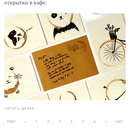
открытки в кафе.
ЧИТАТЬ ДАЛЕЕ
FIRST
«
1
2
3
4
5
6
»
LAST