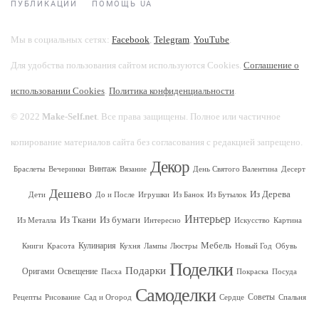
ПУБЛИКАЦИИ
ПОМОЩЬ UA
Мы в социальных сетях:
Facebook
,
Telegram
,
YouTube
.
Для удобства пользования сайтом используются Cookies.
Соглашение о
использовании Cookies
.
Политика конфиденциальности
.
© 2022
Make-Self.net
. Все права защищены. Полное или частичное
копирование материалов сайта без согласования с редакцией запрещено.
Декор
Винтаж
Браслеты
Вечеринки
Вязание
День Святого Валентина
Десерт
Дешево
Из Дерева
Дети
До и После
Игрушки
Из Банок
Из Бутылок
Интерьер
Из Ткани
Из бумаги
Из Металла
Интересно
Искусство
Картина
Мебель
Кулинария
Книги
Красота
Кухня
Лампы
Люстры
Новый Год
Обувь
Поделки
Подарки
Оригами
Освещение
Пасха
Покраска
Посуда
Самоделки
Советы
Рецепты
Рисование
Сад и Огород
Сердце
Спальня