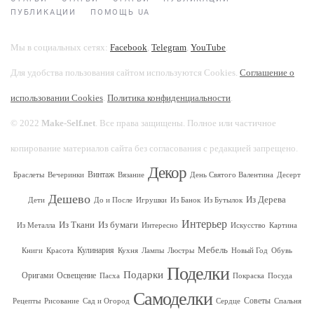
ПУБЛИКАЦИИ
ПОМОЩЬ UA
Мы в социальных сетях:
Facebook
,
Telegram
,
YouTube
.
Для удобства пользования сайтом используются Cookies.
Соглашение о
использовании Cookies
.
Политика конфиденциальности
.
© 2022
Make-Self.net
. Все права защищены. Полное или частичное
копирование материалов сайта без согласования с редакцией запрещено.
Декор
Винтаж
Браслеты
Вечеринки
Вязание
День Святого Валентина
Десерт
Дешево
Из Дерева
Дети
До и После
Игрушки
Из Банок
Из Бутылок
Интерьер
Из Ткани
Из бумаги
Из Металла
Интересно
Искусство
Картина
Мебель
Кулинария
Книги
Красота
Кухня
Лампы
Люстры
Новый Год
Обувь
Поделки
Подарки
Оригами
Освещение
Пасха
Покраска
Посуда
Самоделки
Советы
Рецепты
Рисование
Сад и Огород
Сердце
Спальня