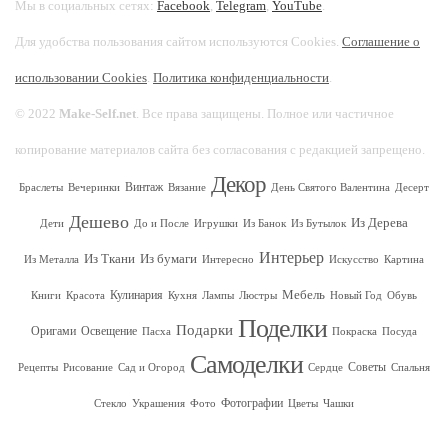
Мы в социальных сетях:
Facebook
,
Telegram
,
YouTube
.
Для удобства пользования сайтом используются Cookies.
Соглашение о
использовании Cookies
.
Политика конфиденциальности
.
© 2022
Make-Self.net
. Все права защищены. Полное или частичное
копирование материалов сайта без согласования с редакцией запрещено.
Декор
Винтаж
Браслеты
Вечеринки
Вязание
День Святого Валентина
Десерт
Дешево
Из Дерева
Дети
До и После
Игрушки
Из Банок
Из Бутылок
Интерьер
Из Ткани
Из бумаги
Из Металла
Интересно
Искусство
Картина
Мебель
Кулинария
Книги
Красота
Кухня
Лампы
Люстры
Новый Год
Обувь
Поделки
Подарки
Оригами
Освещение
Пасха
Покраска
Посуда
Самоделки
Советы
Рецепты
Рисование
Сад и Огород
Сердце
Спальня
Фотографии
Стекло
Украшения
Фото
Цветы
Чашки