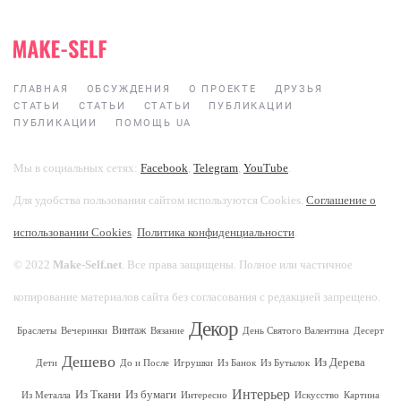
ГЛАВНАЯ
ОБСУЖДЕНИЯ
О ПРОЕКТЕ
ДРУЗЬЯ
СТАТЬИ
СТАТЬИ
СТАТЬИ
ПУБЛИКАЦИИ
ПУБЛИКАЦИИ
ПОМОЩЬ UA
Мы в социальных сетях:
Facebook
,
Telegram
,
YouTube
.
Для удобства пользования сайтом используются Cookies.
Соглашение о
использовании Cookies
.
Политика конфиденциальности
.
© 2022
Make-Self.net
. Все права защищены. Полное или частичное
копирование материалов сайта без согласования с редакцией запрещено.
Декор
Винтаж
Браслеты
Вечеринки
Вязание
День Святого Валентина
Десерт
Дешево
Из Дерева
Дети
До и После
Игрушки
Из Банок
Из Бутылок
Интерьер
Из Ткани
Из бумаги
Из Металла
Интересно
Искусство
Картина